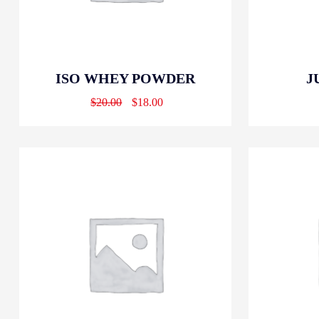
ISO WHEY POWDER
J
$
20.00
$
18.00