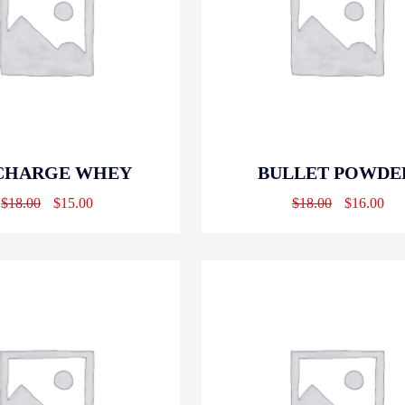
CHARGE WHEY
BULLET POWDE
$
18.00
$
15.00
$
18.00
$
16.00