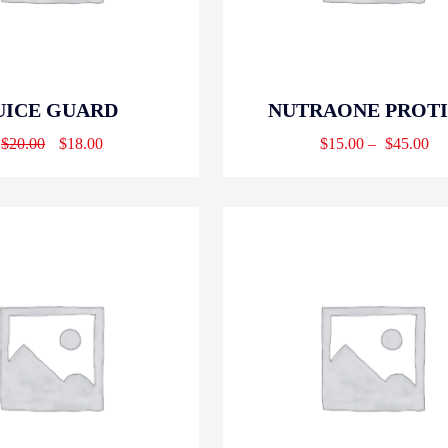
UICE GUARD
NUTRAONE PROT
$
20.00
$
18.00
$
15.00
–
$
45.00